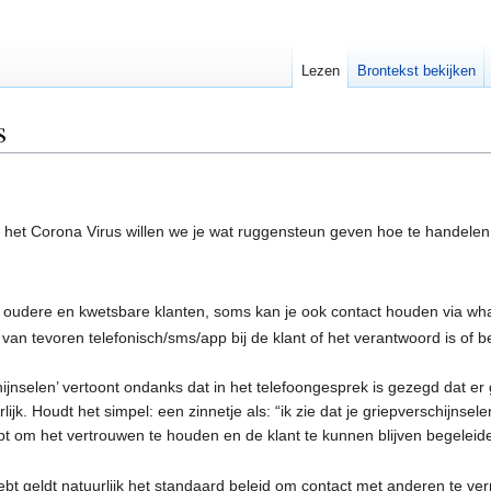
Lezen
Brontekst bekijken
s
. het Corona Virus willen we je wat ruggensteun geven hoe te handelen
 oudere en kwetsbare klanten, soms kan je ook contact houden via whats
 van tevoren telefonisch/sms/app bij de klant of het verantwoord is of b
chijnselen’ vertoont ondanks dat in het telefoongesprek is gezegd dat er
k. Houdt het simpel: een zinnetje als: “ik zie dat je griepverschijnselen 
pt om het vertrouwen te houden en de klant te kunnen blijven begeleiden
hebt geldt natuurlijk het standaard beleid om contact met anderen te ve