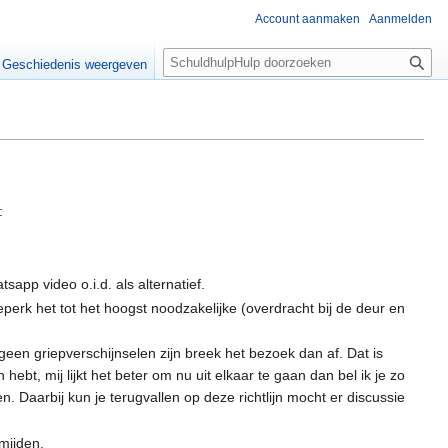
Account aanmaken
Aanmelden
Z
Geschiedenis weergeven
o
e
k
e
n
:
app video o.i.d. als alternatief.
eperk het tot het hoogst noodzakelijke (overdracht bij de deur en
 geen griepverschijnselen zijn breek het bezoek dan af. Dat is
hebt, mij lijkt het beter om nu uit elkaar te gaan dan bel ik je zo
. Daarbij kun je terugvallen op deze richtlijn mocht er discussie
rmijden.