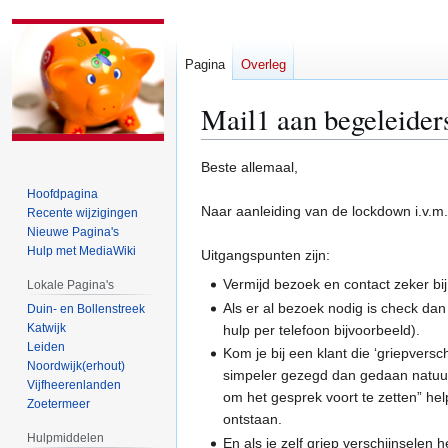
Pagina
Overleg
Mail1 aan begeleider
Naar
Naar
Beste allemaal,
navigatie
zoeken
Hoofdpagina
springen
springen
Naar aanleiding van de lockdown i.v.m
Recente wijzigingen
Nieuwe Pagina's
Hulp met MediaWiki
Uitgangspunten zijn:
Vermijd bezoek en contact zeker bij
Lokale Pagina's
Als er al bezoek nodig is check dan
Duin- en Bollenstreek
Katwijk
hulp per telefoon bijvoorbeeld).
Leiden
Kom je bij een klant die ‘griepvers
Noordwijk(erhout)
simpeler gezegd dan gedaan natuurlij
Vijfheerenlanden
om het gesprek voort te zetten” hel
Zoetermeer
ontstaan.
Hulpmiddelen
En als je zelf griep verschijnselen 