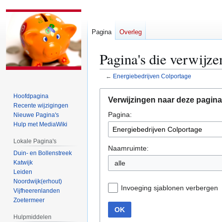
Pagina
Overleg
Pagina's die verwijz
←
Energiebedrijven Colportage
Naar
Naar
Hoofdpagina
Verwijzingen naar deze pagina
navigatie
zoeken
Recente wijzigingen
Pagina:
springen
springen
Nieuwe Pagina's
Hulp met MediaWiki
Lokale Pagina's
Naamruimte:
Duin- en Bollenstreek
Katwijk
alle
Leiden
Noordwijk(erhout)
Invoeging sjablonen verbergen
Vijfheerenlanden
Zoetermeer
OK
Hulpmiddelen