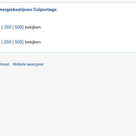
nergiebedrijven Colportage
:
0
|
250
|
500
) bekijken.
0
|
250
|
500
) bekijken.
ehoud
Mobiele weergave