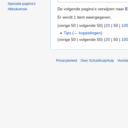
Speciale pagina's
De volgende pagina's verwijzen naar
E
Afdrukversie
Er wordt 1 item weergegeven.
(
vorige 50
|
volgende 50
) (
20
|
50
|
10
Tips
(
← koppelingen
)
(
vorige 50
|
volgende 50
) (
20
|
50
|
10
Privacybeleid
Over SchuldhulpHulp
Voorb