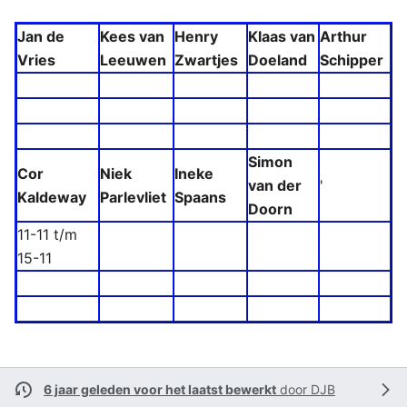
Jan de
Kees van
Henry
Klaas van
Arthur
Vries
Leeuwen
Zwartjes
Doeland
Schipper
Simon
Cor
Niek
Ineke
van der
'
Kaldeway
Parlevliet
Spaans
Doorn
11-11 t/m
15-11
6 jaar geleden voor het laatst bewerkt
door
DJB