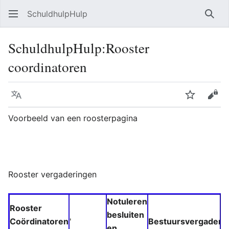
SchuldhulpHulp
Zoe
SchuldhulpHulp
:
Rooster
coordinatoren
Taal
Volgen
Bron
Voorbeeld van een roosterpagina
Rooster vergaderingen
Notuleren
Rooster
besluiten
Coördinatoren
'
Bestuursvergaderin
en