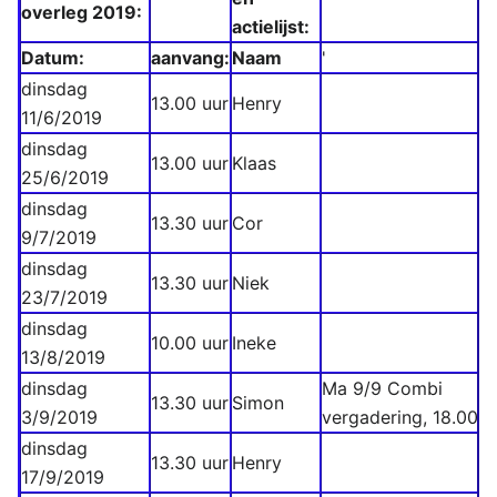
overleg 2019:
actielijst:
Datum:
aanvang:
Naam
'
dinsdag
13.00 uur
Henry
11/6/2019
dinsdag
13.00 uur
Klaas
25/6/2019
dinsdag
13.30 uur
Cor
9/7/2019
dinsdag
13.30 uur
Niek
23/7/2019
dinsdag
10.00 uur
Ineke
13/8/2019
dinsdag
Ma 9/9 Combi
13.30 uur
Simon
3/9/2019
vergadering, 18.00 u
dinsdag
13.30 uur
Henry
17/9/2019