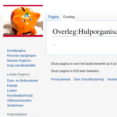
Pagina
Overleg
Overleg
:
Hulporganisa
Naar
Naar
....
navigatie
zoeken
Hoofdpagina
springen
springen
Recente wijzigingen
Nieuwe Pagina's
Deze pagina is voor het laatst bewerkt op 9 ju
Hulp met MediaWiki
Deze pagina is 918 keer bekeken.
Lokale Pagina's
Privacybeleid
Over SchuldhulpHulp
Voorb
Duin- en Bollenstreek
Katwijk
Leiden
Noordwijk(erhout)
Vijfheerenlanden
Zoetermeer
Hulpmiddelen