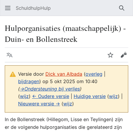
SchuldhulpHulp
Zoe
Hulporganisaties (maatschappelijk) -
Duin- en Bollenstreek
Taal
Volgen
Bron
Versie door
Dick van Albada
(
overleg
|
bijdragen
)
op 5 okt 2025 om 10:40
(
→
Ondersteuning bij verlies
)
(
wijz
)
← Oudere versie
|
Huidige versie
(
wijz
) |
Nieuwere versie →
(
wijz
)
In de Bollenstreek (Hillegom, Lisse en Teylingen) zijn
er de volgende hulporganisaties die gerelateerd zijn