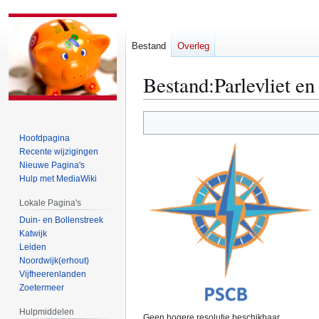
Bestand
Overleg
Bestand
:
Parlevliet e
Naar
Naar
navigatie
zoeken
Hoofdpagina
springen
springen
Recente wijzigingen
Nieuwe Pagina's
Hulp met MediaWiki
Lokale Pagina's
Duin- en Bollenstreek
Katwijk
Leiden
Noordwijk(erhout)
Vijfheerenlanden
Zoetermeer
Hulpmiddelen
Geen hogere resolutie beschikbaar.