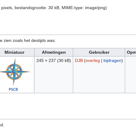
 pixels, bestandsgrootte: 30 kB, MIME-type:
image/png
)
e zien zoals het destijds was.
Miniatuur
Afmetingen
Gebruiker
Opm
245 × 237
(30 kB)
DJB
(
overleg
|
bijdragen
)
nd.