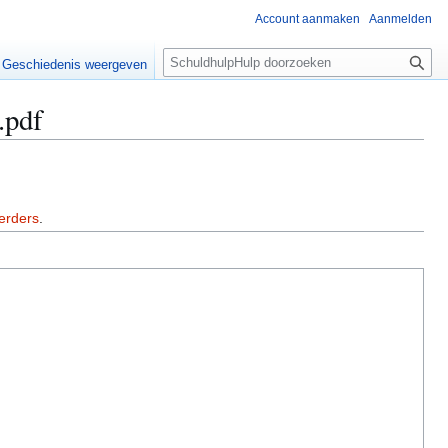
Account aanmaken
Aanmelden
Z
Geschiedenis weergeven
o
e
.pdf
k
e
n
erders
.