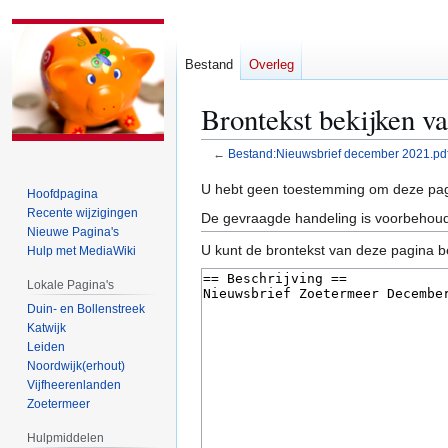
Bestand
Overleg
Brontekst bekijken v
←
Bestand:Nieuwsbrief december 2021.pd
Naar
Naar
U hebt geen toestemming om deze pag
Hoofdpagina
navigatie
zoeken
Recente wijzigingen
De gevraagde handeling is voorbehoud
springen
springen
Nieuwe Pagina's
U kunt de brontekst van deze pagina b
Hulp met MediaWiki
Lokale Pagina's
Duin- en Bollenstreek
Katwijk
Leiden
Noordwijk(erhout)
Vijfheerenlanden
Zoetermeer
Hulpmiddelen