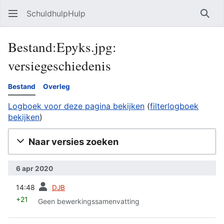
SchuldhulpHulp
Zoe
Bestand:Epyks.jpg:
versiegeschiedenis
Bestand
Overleg
Logboek voor deze pagina bekijken
(
filterlogboek
bekijken
)
Naar versies zoeken
6 apr 2020
vorige
14:48
DJB
+21
Geen bewerkingssamenvatting